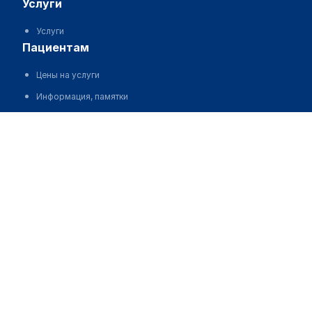
услуги
Услуги
пациентам
Цены на услуги
Информация, памятки
Отзывы
Задать вопрос
запись на прием
Запись на прием
контакты
Контакты
18+
Стоковые изображения от Depositphotos®