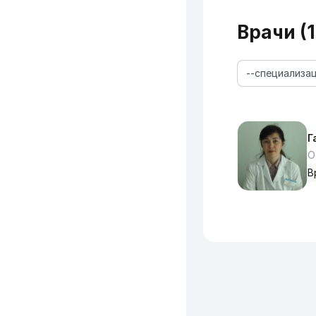
Врачи (1
--специализац
Г
О
В