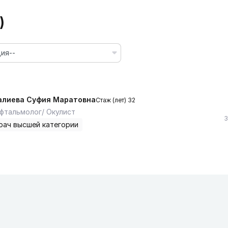
)
ия--
алиева Суфия Маратовна
Стаж (лет) 32
фтальмолог/ Окулист
3
рач высшей категории