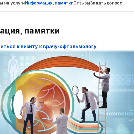
ы на услуги
Информация, памятки
Отзывы
Задать вопрос
ация, памятки
иться к визиту к врачу-офтальмологу